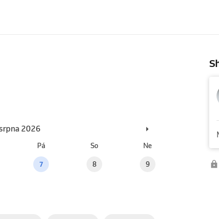
Sh
. srpna 2026
Pá
So
Ne
7
8
9