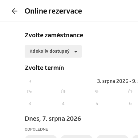
Online rezervace
Zvolte zaměstnance
Kdokoliv dostupný
Zvolte termín
3. srpna 2026 - 9
Po
Út
St
Čt
3
4
5
6
Dnes, 7. srpna 2026
ODPOLEDNE