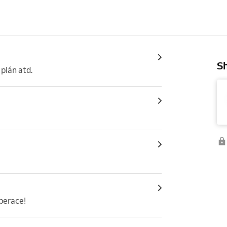
Sh
 plán atd.
perace!