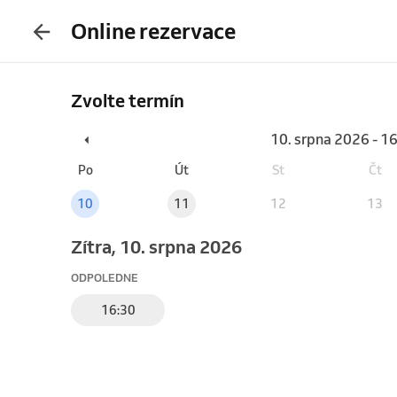
Online rezervace
Zvolte termín
10. srpna 2026 - 1
Po
Út
St
Čt
10
11
12
13
Zítra, 10. srpna 2026
ODPOLEDNE
16:30