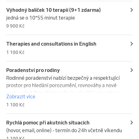
sebepoznání, rozvoj duševní pohody a zlepšení 
Výhodný balíček 10 terapií (9+1 zdarma)
kvality života.
jedná se o 10*55 minut terapie
9 900 Kč
Therapies and consultations in English
1 100 Kč
Poradenství pro rodiny
Rodinné poradenství nabízí bezpečný a respektující 
prostor pro hledání porozumění, rovnováhy a nové 
cesty vpřed. Pomáhám rodinám zlepšit komunikaci, 
Zobrazit více
zvládat konflikty i náročné životní změny, jako je 
1 100 Kč
rozvod, příchod dítěte, dospívání či jiné významné 
situace. Společně hledáme řešení, která posilují 
vztahy, důvěru a vzájemný respekt, přičemž 
Rychlá pomoc při akutních situacích
vycházím z individuálních potřeb každé rodiny. Cílem 
(hovor, email, online) - termín do 24h včetně víkendu
je podpořit stabilitu, otevřenost a zdravé fungování 
1 100 Kč