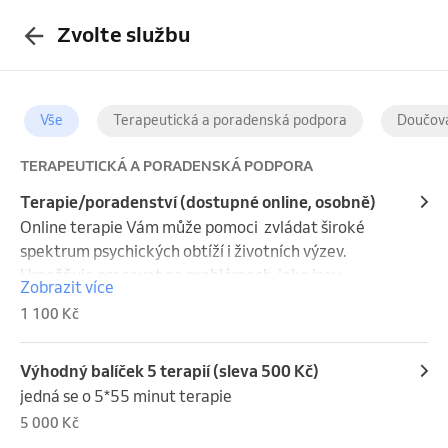
Zvolte službu
Vše
Terapeutická a poradenská podpora
Doučová
TERAPEUTICKÁ A PORADENSKÁ PODPORA
Terapie/poradenství (dostupné online, osobně)
Online terapie Vám může pomoci  zvládat široké 
spektrum psychických obtíží i životních výzev. 
Umožňuje pracovat na problémech, jako jsou 
Zobrazit více
úzkosti, deprese, stres, poruchy spánku, vztahové 
1 100 Kč
potíže nebo ztráta motivace, a to pohodlně z 
domova. Díky flexibilitě a anonymitě online prostředí 
můžete snadněji vyhledat podporu a navázat 
Výhodný balíček 5 terapií (sleva 500 Kč)
pravidelný kontakt s terapeutem, aniž byste museli 
jedná se o 5*55 minut terapie
překonávat geografické či časové bariéry. Online 
5 000 Kč
terapie tak nabízí bezpečný prostor pro 