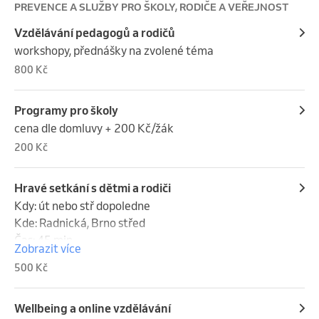
PREVENCE A SLUŽBY PRO ŠKOLY, RODIČE A VEŘEJNOST
Vzdělávání pedagogů a rodičů
workshopy, přednášky na zvolené téma
800 Kč
Programy pro školy
cena dle domluvy + 200 Kč/žák
200 Kč
Hravé setkání s dětmi a rodiči
Kdy: út nebo stř dopoledne

Kde: Radnická, Brno střed

Čas: 45 min

Zobrazit více
Počet osob: 5 dětí a jejich rodiče

500 Kč
Cena: 500 Kč (dohodou), peníze na účet či hotově

Lektorka Vám v rámci setkání nabídne inspirativní 
aktivity zaměřené na podporu

Wellbeing a online vzdělávání