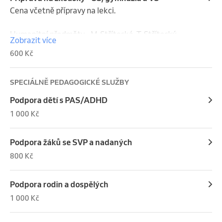
Cena včetně přípravy na lekci.

Humanitní předměty - M. Stříteská, T. Stříteský

Zobrazit více
Technické předměty - T. Krajňák
600 Kč
SPECIÁLNĚ PEDAGOGICKÉ SLUŽBY
Podpora dětí s PAS/ADHD
1 000 Kč
Podpora žáků se SVP a nadaných
800 Kč
Podpora rodin a dospělých
1 000 Kč