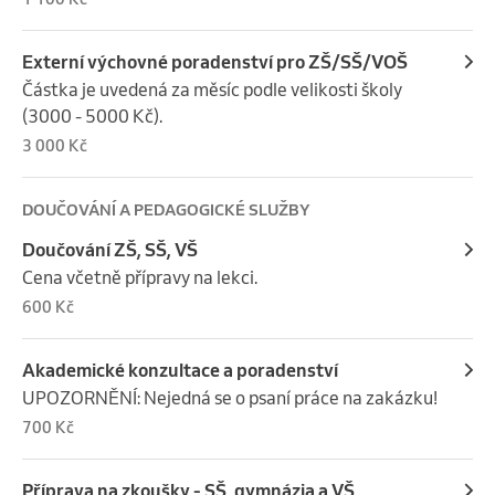
rodinného systému, aby každý její člen mohl zažívat 
větší jistotu, pochopení a podporu.
Externí výchovné poradenství pro ZŠ/SŠ/VOŠ
Částka je uvedená za měsíc podle velikosti školy 
(3000 - 5000 Kč).
3 000 Kč
DOUČOVÁNÍ A PEDAGOGICKÉ SLUŽBY
Doučování ZŠ, SŠ, VŠ
Cena včetně přípravy na lekci.
600 Kč
Akademické konzultace a poradenství
UPOZORNĚNÍ: Nejedná se o psaní práce na zakázku!
700 Kč
Příprava na zkoušky - SŠ, gymnázia a VŠ