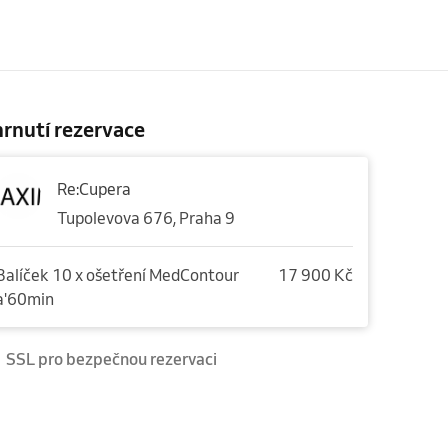
rnutí rezervace
Re:Cupera
Tupolevova 676, Praha 9
Balíček 10 x ošetření MedContour
17 900 Kč
a'60min
SSL pro bezpečnou rezervaci