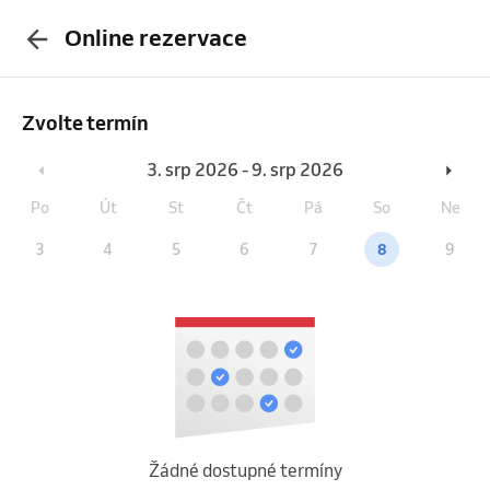
Online rezervace
Zvolte termín
3. srp 2026 - 9. srp 2026
Po
Út
St
Čt
Pá
So
Ne
3
4
5
6
7
8
9
Žádné dostupné termíny