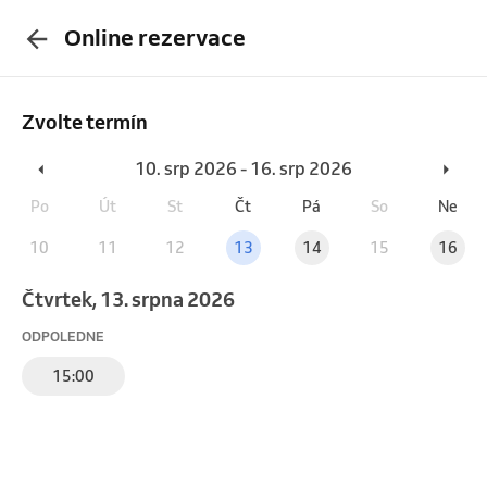
Online rezervace
Zvolte termín
10. srp 2026 - 16. srp 2026
Po
Út
St
Čt
Pá
So
Ne
10
11
12
13
14
15
16
čtvrtek, 13. srpna 2026
ODPOLEDNE
15:00