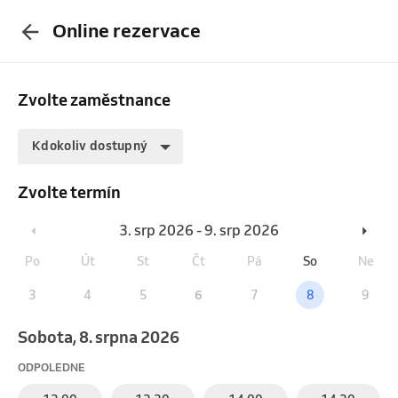
Online rezervace
Zvolte zaměstnance
Kdokoliv dostupný
Zvolte termín
3. srp 2026 - 9. srp 2026
Po
Út
St
Čt
Pá
So
Ne
3
4
5
6
7
8
9
sobota, 8. srpna 2026
ODPOLEDNE