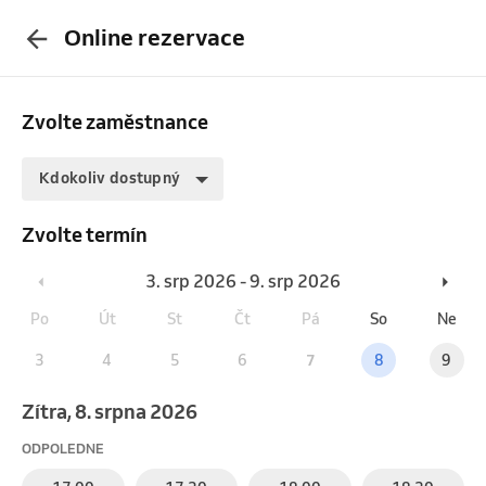
Online rezervace
Zvolte zaměstnance
Kdokoliv dostupný
Zvolte termín
3. srp 2026 - 9. srp 2026
Po
Út
St
Čt
Pá
So
Ne
3
4
5
6
7
8
9
Zítra, 8. srpna 2026
ODPOLEDNE