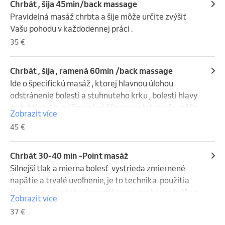
Chrbát , šija 45min/back massage
Pravidelná masáž chrbta a šije môže určite zvýšiť 
Vašu pohodu v každodennej práci .
35 €
Chrbát , šija , ramená 60min /back massage
Ide o špecifickú masáž , ktorej hlavnou úlohou 
odstránenie bolesti a stuhnuteho krku , bolesti hlavy 
a chrbtice. Na príčine sú väčšinou svaly krku,čo môže 
Zobrazit více
byť spôsobené prievanom, zlou polohou pri spaní, 
45 €
dlhším sedením za počítačom alebo za volantom
Chrbát 30-40 min -Point masáž
Silnejší tlak a mierna bolesť  vystrieda zmiernené 
napätie a trvalé uvoľnenie, je to technika  použitia 
tlaku na svalovú tkaninu, pri ktorej  dochádza k úľave 
Zobrazit více
od bolesti nielen na bode stlačenia  ale aj k úľave 
37 €
disfunkcie iných častí tela.