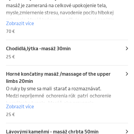
všetko beží na plné obrátky, práve takýto tichý rituál 
masáž je zameraná na celkové upokojenie tela, 
môže priniesť viac než len hebkú pokožku. Môže 
mysle,zmiernenie stresu, navodenie pocitu hlbokej 
priniesť pokoj.
relaxacie. Masáž krémom uvoľňuje svalové napätie, 
Zobrazit více
podporuje prekrvenie pokožky, zanecháva ju hebkú a 
70 €
vyživenú
Chodidlá,lýtka -masáž 30min
25 €
Horné končatíny masáž /massage of the upper
limbs 20min
O ruky by sme sa mali  starať a rozmaznávať. 

Medzi nepríjemné  ochorenia rúk  patrí  ochorenie  
karpálneho tunela . Masáž  ako prevencia ,
Zobrazit více
25 €
Lávovými kameňmi - masáž chrbta 50min