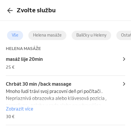
Zvolte službu
Vše
Helena masáže
Balíčky u Heleny
Ostat
HELENA MASÁŽE
masáž šije 20min
25 €
Chrbát 30 min /back massage
Mnoho ľudí trávi svoj pracovní deň pri počítači . 
Nepriaznivá obrazovka alebo klávesová pozicia , 
nesprávna   poloha v sede alebo nevyhovujúca 
Zobrazit více
kancelárska stolička , ktorá  nie je optimalizovaná 

30 €
Masáž chrbta a šije vás môže zbaviť bolesti a 
napätia.