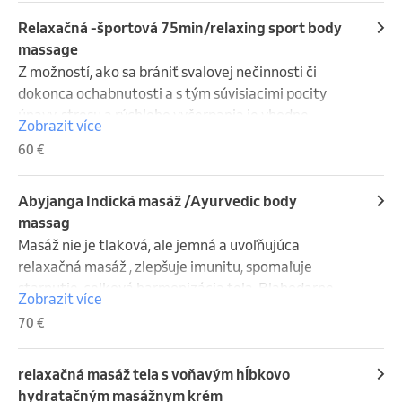
Relaxačná -športová 75min/relaxing sport body
massage
Z možností, ako sa brániť svalovej nečinnosti či 
dokonca ochabnutosti a s tým súvisiacimi pocity 
únavy, stresu a rýchleho vyčerpania je vhodne 
Zobrazit více
aplikovaná relaxačná športová masáž - nadstavba 
60 €
klasickej masáže

Jej blahodárne účinky pocítite už po prvej masáži
Abyjanga Indická masáž /Ayurvedic body
massag
Masáž nie je tlaková, ale jemná a uvoľňujúca 
relaxačná masáž , zlepšuje imunitu, spomaľuje 
starnutie, celková harmonizácia tela. Blahodarne 
Zobrazit více
oživuje organizmus, zvyšuje imunitu , spomaľuje 
70 €
proces starnutia, dodáva vitalitu, duševnú 
pohodu.Abhyanga nie je len masáž. Je to láskavé 
gesto voči vlastnému telu. Spôsob, ako sa každý deň 
relaxačná masáž tela s voňavým hĺbkovo
na chvíľu zastaviť a vnímať sám seba. V čase, keď 
hydratačným masážnym krém