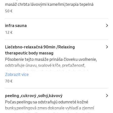
masáž chrbta lávovými kameňmi,terapia tepelná
50 €
infra sauna
12 €
Liečebno-relaxačná 90min /Relaxing
therapeutic body massag
Pôsobenie tejto masáže prináša človeku uvoľnenie, 
odstraňuje únavu, svalové kŕče, preťaženosť, 
obnovuje pohyblivosť stuhnutých a bolestivých 
Zobrazit více
svalov.
70 €
peeling ,cukrový ,soľný,kávový
Počas peelingu sa odstraňujú odumreté kožné 
bunky,peelingová zmes dokonale vyhladí a zjemní 