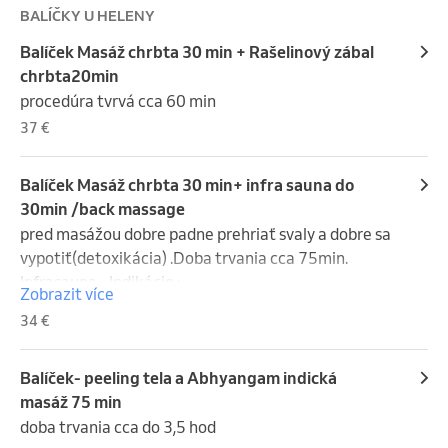
BALÍČKY U HELENY
Balíček Masáž chrbta 30 min + Rašelinový zábal
chrbta20min
procedúra tvrvá cca 60 min
37 €
Balíček Masáž chrbta 30 min+ infra sauna do
30min /back massage
pred masážou dobre padne prehriať svaly a dobre sa 
vypotiť(detoxikácia) .Doba trvania cca 75min. 
Infrasauna - Indikácie :  

Zobrazit více
 Zvyšuje rozťažnosť kolagénových tkanív

34 €
 Čistí kožu do hĺbky , zlepšuje akné ekzémy , psoriazu 
, popáleniny, rôzne poškodenia kože 

Spaľuje kalórie - znižuje hmotnosť ,pomáha 
Balíček- peeling tela a Abhyangam indická
odstraňovať celulitídu

masáž 75 min
 Znižuje stuhnutosť kĺbov ,
doba trvania cca do 3,5 hod