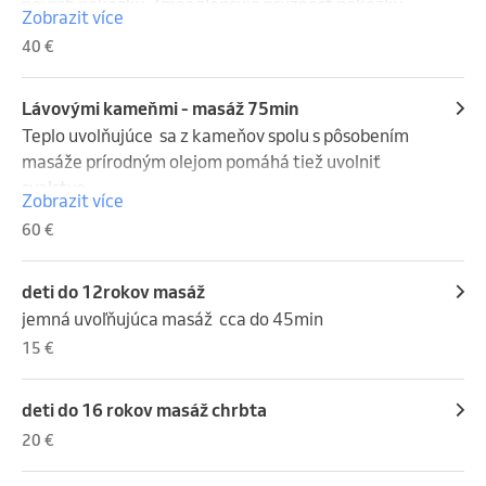
povrch pokožky. Zmes zlepšuje pružnosť pokožky, 
Zobrazit více
zjemňuje, hydratuje a posilňuje .trvanie od 30-60min 
40 €
,
Lávovými kameňmi - masáž 75min
Teplo uvolňujúce  sa z kameňov spolu s pôsobením 
masáže prírodným olejom pomáhá tiež uvolniť 
svalstvo,
Zobrazit více
60 €
deti do 12rokov masáž
jemná uvoľňujúca masáž  cca do 45min
15 €
deti do 16 rokov masáž chrbta
20 €