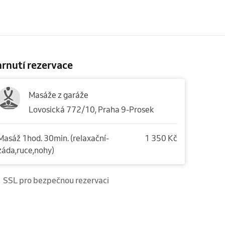
rnutí rezervace
Masáže z garáže
Lovosická 772/10, Praha 9-Prosek
Masáž 1hod. 30min. (relaxační-
1 350 Kč
záda,ruce,nohy)
SSL pro bezpečnou rezervaci