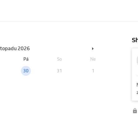
Sh
listopadu 2026
Pá
So
Ne
30
31
1