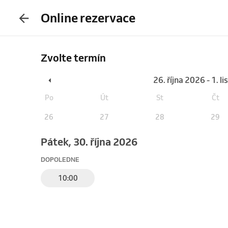
Online rezervace
Zvolte termín
26. října 2026 - 1. 
Po
Út
St
Čt
26
27
28
29
pátek, 30. října 2026
DOPOLEDNE
10:00