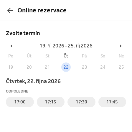
Online rezervace
Zvolte termín
19. říj 2026 - 25. říj 2026
Po
Út
St
Čt
Pá
So
Ne
19
20
21
22
23
24
25
čtvrtek, 22. října 2026
ODPOLEDNE
17:00
17:15
17:30
17:45