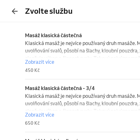
Zvolte službu
Masáž klasická částečná
Klasická masáž je nejvíce používaný druh masáže. Má
uvolňování svalů, působí na šlachy, kloubní pouzdra, 
zlepšuje výkon a činnost svalu. Takový nejvýznamně
Zobrazit více
uklidňuje, nebo povzbuzuje psychiku, zlepšuje náladu
450 Kč
síly člověka.
Masáž klasická částečná - 3/4
Klasická masáž je nejvíce používaný druh masáže. Má
uvolňování svalů, působí na šlachy, kloubní pouzdra, 
zlepšuje výkon a činnost svalu. Takový nejvýznamně
Zobrazit více
uklidňuje, nebo povzbuzuje psychiku, zlepšuje náladu
650 Kč
síly člověka.