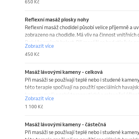
650 Kč
sedativní a spasmolytický efekt na lymfatický syst
lymfy bez posilování přítoku krve.
Reflexní masáž plosky nohy
Reflexní masáž chodidel působí velice příjemně a uvo
zobrazeno na chodidle. Má vliv na činnost vnitřních o
Dokáže zmírnit bolest. Při masáži se bod stlačuje pa
Zobrazit více
buď stimulační, nebo sedativní. Jestliže při masírová
450 Kč
příslušná oblast není v pořádku a použijí se jemnější
zpátky k příslušnému orgánu. Jako uvolňující masáž j
provést sami na vlastních chodidlech.
Masáž lávovými kameny - celková
Při masáži se používají teplé nebo i studené kameny, 
této terapie spočívají na použítí speciálních havajsk
kameny mají vysoký terapeutický a relaxační účine
Zobrazit více
staly jednou z nejvyhledávanějších technik pro své 
1 100 Kč
vlastnosti. Její hlavní náplň je také harmonizovat ča
Účinky masáže:

Masáž lávovými kameny - částečná
Stimuluje krevní oběh a lymfatický systém

Při masáži se používají teplé nebo i studené kameny, 