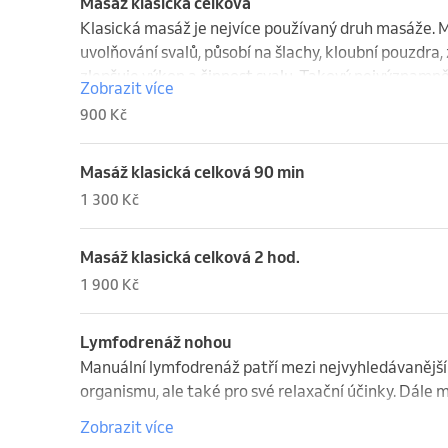
Masáž klasická celková
Klasická masáž je nejvíce používaný druh masáže. Má
uvolňování svalů, působí na šlachy, kloubní pouzdra, 
zlepšuje výkon a činnost svalu. Takový nejvýznamně
Zobrazit více
uklidňuje, nebo povzbuzuje psychiku, zlepšuje náladu
900 Kč
síly člověka.
Masáž klasická celková 90 min
1 300 Kč
Masáž klasická celková 2 hod.
1 900 Kč
Lymfodrenáž nohou
Manuální lymfodrenáž patří mezi nejvyhledávanější t
organismu, ale také pro své relaxační účinky. Dále má
Zobrazit více
Manuální lymfodrenáž je jemná hmatová technika ovl