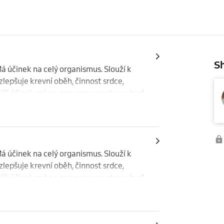
Sh
 účinek na celý organismus. Slouží k 
zlepšuje krevní oběh, činnost srdce, 
jší účinek má na nervovou soustavu, buď 
 i spánek. Regeneruje tělesný i duševní 
 účinek na celý organismus. Slouží k 
zlepšuje krevní oběh, činnost srdce, 
jší účinek má na nervovou soustavu, buď 
 i spánek. Regeneruje tělesný i duševní 