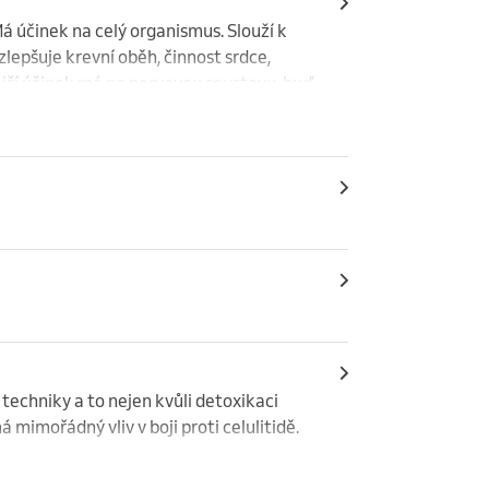
 účinek na celý organismus. Slouží k 
zlepšuje krevní oběh, činnost srdce, 
jší účinek má na nervovou soustavu, buď 
 i spánek. Regeneruje tělesný i duševní 
echniky a to nejen kvůli detoxikaci 
 mimořádný vliv v boji proti celulitidě.

ivňujicí lymfatický systém. Má velmi 