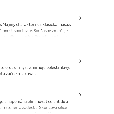
nými oleji k celkovému uvolnění těla a 
 Má jiný charakter než klasická masáž. 
i činnost sportovce. Současně zmírňuje 
u. Jejím cílem je připravit sportovce 
se jejich namožení. Po výkonu nebo 
dní a regenerují.
lo, duši i mysl. Zmírňuje bolesti hlavy, 
í a začne relaxovat.
elu napomáhá eliminovat celulitidu a 
m stehen a zadečku. Skořicová silice 
ňuje a prokrvuje pokožku. Skořicový 