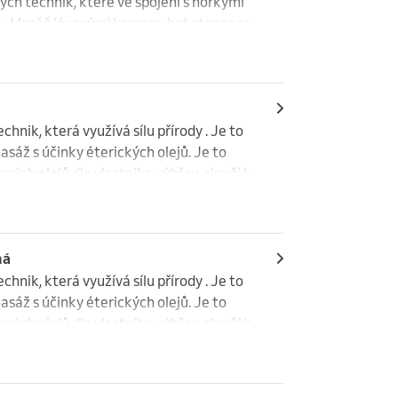
ých technik, které ve spojení s horkými 
k. Masáž lávovými kameny hot stones se 
jedinečné terapeutické a relaxační 
kry a vyrovnat energii.

á
nik, která využívá sílu přírody . Je to 
sáž s účinky éterických olejů. Je to 
ých olejů dle vlastního výběru, slouží k 
yzickém vypětí. Navozuje relaxaci a pocit 
tuhlost, bolesti svalů, stres, napětí, 
 organismus,  navodí stav vnitřní 
ná
nik, která využívá sílu přírody . Je to 
sáž s účinky éterických olejů. Je to 
ých olejů dle vlastního výběru, slouží k 
yzickém vypětí. Navozuje relaxaci a pocit 
tuhlost, bolesti svalů, stres, napětí, 
 organismus,  navodí stav vnitřní 