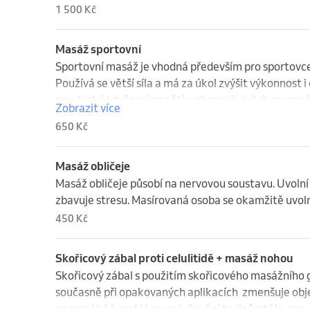
1 500 Kč
Po peelingu se pokožka omyje a následuje masáž von
mysli.
Masáž sportovní
Sportovní masáž je vhodná především pro sportovce.
Používá se větší síla a má za úkol zvýšit výkonnost 
psychické i duševní napětí a obnovuje jejich rovnováh
Zobrazit více
před výkonem tak, aby se svaly uvolnily a zabránilo 
650 Kč
tréninku se masáž provádí pomaleji, tím se svaly ukli
Masáž obličeje
Masáž obličeje působí na nervovou soustavu. Uvolní tě
zbavuje stresu. Masírovaná osoba se okamžitě uvoln
450 Kč
Skořicový zábal proti celulitidě + masáž nohou
Skořicový zábal s použitím skořicového masážního g
současně při opakovaných aplikacích  zmenšuje obje
napomáhá k rychlému vylučování toxinů z těla, zpev