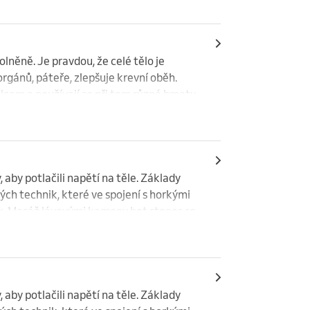
ém. Cílem je především podpora odtoku 
lněně. Je pravdou, že celé tělo je 
rgánů, páteře, zlepšuje krevní oběh. 
lcem a používají se při tom různé hmaty, 
ní některá reflexní zóna zabolí, tak 
 hmaty, aby se léčivé impulsy dostaly 
e vhodná vždy a navíc si ji můžete 
aby potlačili napětí na těle. Základy 
ých technik, které ve spojení s horkými 
k. Masáž lávovými kameny hot stones se 
jedinečné terapeutické a relaxační 
kry a vyrovnat energii.

aby potlačili napětí na těle. Základy 