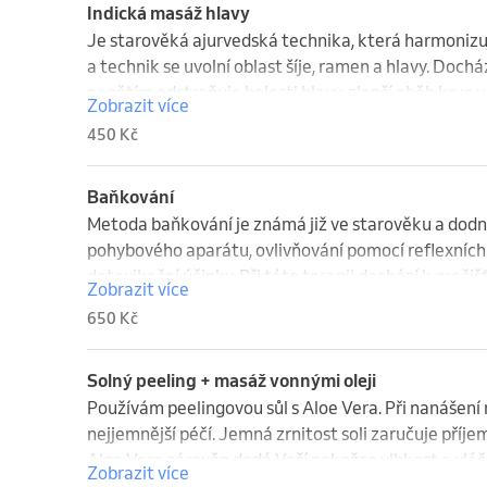
harmonie a přinese Vám to pravé uvolnění.
Indická masáž hlavy
Je starověká ajurvedská technika, která harmonizuje
a technik se uvolní oblast šíje, ramen a hlavy. Dochá
napětím odstraňuje bolesti hlavy, zlepší oběh krve v 
Zobrazit více
šíje a ramen, podporuje lepší růst vlasů a také jejich 
450 Kč
seniory.

Především je vhodná pro manažery, právníky, osoby k
Baňkování
únavu, podrážděnost, stres, napětí, únavu, zbavit se 
Metoda baňkování je známá již ve starověku a dodne
pohybového aparátu, ovlivňování pomocí reflexních 
detoxikační účinky. Při této terapii dochází k proči
Zobrazit více
systému, ovlivnění nervového systému, odstraňování 
650 Kč
ztuhlého svalstva. K baňkování se používají kulovité 
skleněných baňek je mechanizmus účinku nahřátí vz
ochlazuje a vytváří tak podtlak na pokožce.

Solný peeling + masáž vonnými oleji
Používám peelingovou sůl s Aloe Vera. Při nanášení
Klient musí počítat s modřinami, které po baňkování 
nejjemnější péčí. Jemná zrnitost soli zaručuje příj
několik dní.
Aloe Vera zárověn dodá Vaší pokožce vlhkost a vlá
Zobrazit více
hladká a dobře prokrvena. Podporuje látkovou výmě