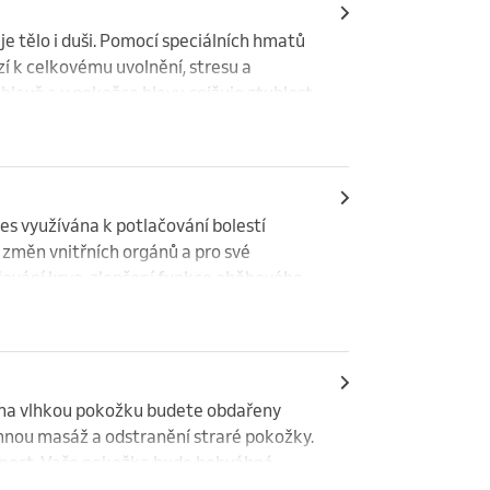
 tělo i duši. Pomocí speciálních hmatů 
zí k celkovému uvolnění, stresu a 
hlavě a v pokožce hlavy, snižuje ztuhlost 
kvalitu. Je vhodná pro děti, dospělí i 
teří potřebují odstranit psychickou 
úskosti a depresí.
s využívána k potlačování bolestí 
změn vnitřních orgánů a pro své 
šťování krve, zlepšení funkce oběhového 
bolestí, uvolnění kůže, podkoží a 
nádobky ze skla, plastu nebo silikonu. U 
duchu uvnitř baňky, který se následně 
 na vlhkou pokožku budete obdařeny 
vzniknout a které jsou viditelné 
emnou masáž a odstranění straré pokožky. 
čnost. Vaše pokožka bude hebvábná, 
nu.
