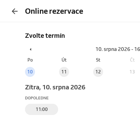
Online rezervace
Zvolte termín
10. srpna 2026 - 1
Po
Út
St
Čt
10
11
12
13
Zítra, 10. srpna 2026
DOPOLEDNE
11:00