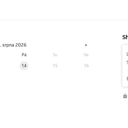
Sh
6. srpna 2026
Pá
So
Ne
14
15
16