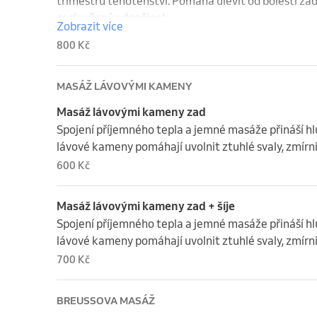
trimestru těhotenství. Pomáhá ulevit od bolesti zad,
zasloužený odpočinek.

Zobrazit více
Těhotenská masáž probíhá v leže na boku s vypodlož
800 Kč
MASÁŽ LÁVOVÝMI KAMENY
Masáž lávovými kameny zad
Spojení příjemného tepla a jemné masáže přináší hlu
lávové kameny pomáhají uvolnit ztuhlé svaly, zmírni
600 Kč
Masáž lávovými kameny zad + šíje
Spojení příjemného tepla a jemné masáže přináší hlu
lávové kameny pomáhají uvolnit ztuhlé svaly, zmírni
700 Kč
BREUSSOVA MASÁŽ