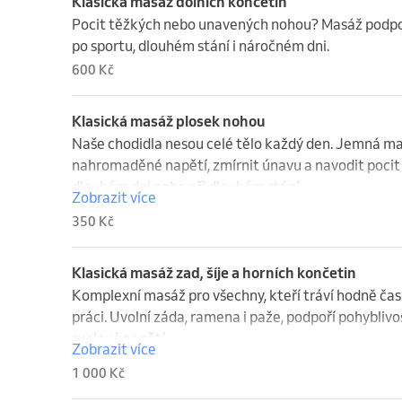
Klasická masáž dolních končetin
Pocit těžkých nebo unavených nohou? Masáž podpoří 
po sportu, dlouhém stání i náročném dni.
600 Kč
Klasická masáž plosek nohou
Naše chodidla nesou celé tělo každý den. Jemná ma
nahromaděné napětí, zmírnit únavu a navodit pocit 
dlouhém dni nebo při dlouhém stání.
Zobrazit více
350 Kč
Klasická masáž zad, šíje a horních končetin
Komplexní masáž pro všechny, kteří tráví hodně čas
práci. Uvolní záda, ramena i paže, podpoří pohybliv
svalové napětí.
Zobrazit více
1 000 Kč