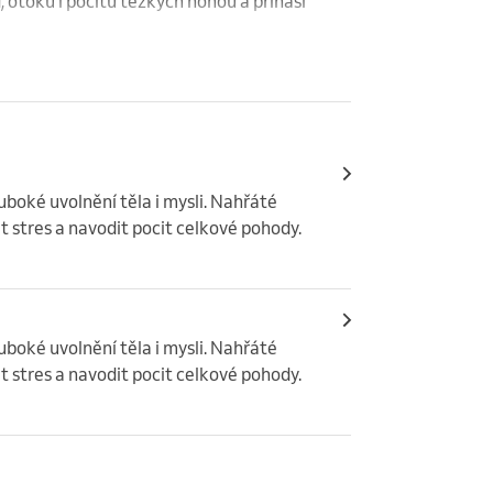
 otoků i pocitu těžkých nohou a přináší 
ením hlavy, bříška a dolních končetin.
boké uvolnění těla i mysli. Nahřáté 
t stres a navodit pocit celkové pohody.
boké uvolnění těla i mysli. Nahřáté 
t stres a navodit pocit celkové pohody.