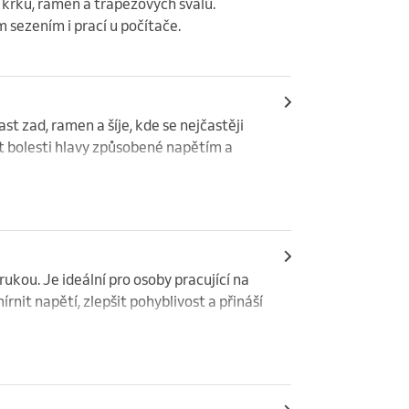
krku, ramen a trapézových svalů. 
sezením i prací u počítače.
t zad, ramen a šíje, kde se nejčastěji 
t bolesti hlavy způsobené napětím a 
ukou. Je ideální pro osoby pracující na 
nit napětí, zlepšit pohyblivost a přináší 