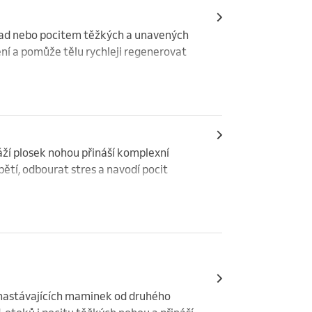
 zad nebo pocitem těžkých a unavených 
ní a pomůže tělu rychleji regenerovat 
áží plosek nohou přináší komplexní 
ětí, odbourat stres a navodí pocit 
astávajících maminek od druhého 