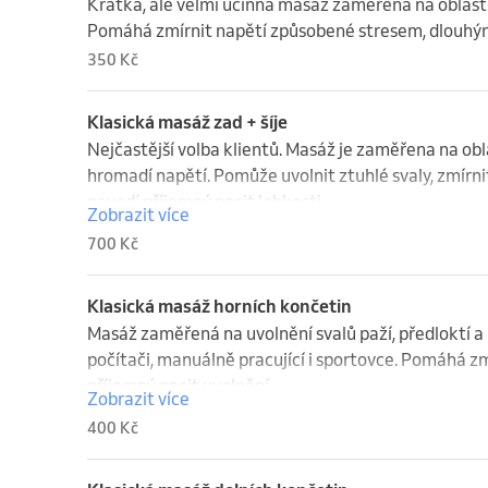
Krátká, ale velmi účinná masáž zaměřená na oblast 
Pomáhá zmírnit napětí způsobené stresem, dlouhým 
350 Kč
Klasická masáž zad + šíje
Nejčastější volba klientů. Masáž je zaměřena na oblas
hromadí napětí. Pomůže uvolnit ztuhlé svaly, zmírni
navodí příjemný pocit lehkosti.
Zobrazit více
700 Kč
Klasická masáž horních končetin
Masáž zaměřená na uvolnění svalů paží, předloktí a r
počítači, manuálně pracující i sportovce. Pomáhá zmír
příjemný pocit uvolnění.
Zobrazit více
400 Kč