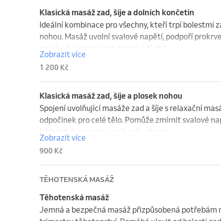
Klasická masáž zad, šíje a dolních končetin
Ideální kombinace pro všechny, kteří trpí bolestmi
nohou. Masáž uvolní svalové napětí, podpoří prokrve
po náročném dni i sportovní aktivitě.
Zobrazit více
1 200 Kč
Klasická masáž zad, šíje a plosek nohou
Spojení uvolňující masáže zad a šíje s relaxační mas
odpočinek pro celé tělo. Pomůže zmírnit svalové nap
lehkosti, harmonie a celkové pohody.
Zobrazit více
900 Kč
TĚHOTENSKÁ MASÁŽ
Těhotenská masáž
Jemná a bezpečná masáž přizpůsobená potřebám n