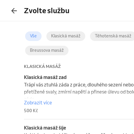
Zvolte službu
Vše
Klasická masáž
Těhotenská masáž
Breussova masáž
KLASICKÁ MASÁŽ
Klasická masáž zad
Trápí vás ztuhlá záda z práce, dlouhého sezení neb
přetížené svaly, zmírní napětí a přinese úlevu od bole
záda.
Zobrazit více
500 Kč
Klasická masáž šíje