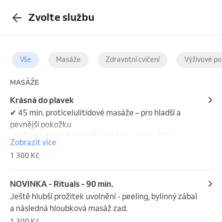
Zvolte službu
Vše
Masáže
Zdravotní cvičení
Výživové po
MASÁŽE
Krásná do plavek
✔ 45 min. proticelulitidové masáže – pro hladší a 
pevnější pokožku

✔ 45 min. facelift masáže obličeje – pro svěží a 
Zobrazit více
mladistvý vzhled

1 300 Kč
✔ 45 min. přístrojové lymfodrenáže (souběžně) – pro 
odvodnění a lehkost
NOVINKA - Rituals - 90 min.
Ještě hlubší prožitek uvolnění - peeling, bylinný zábal 
a následná hloubková masáž zad.
1 300 Kč