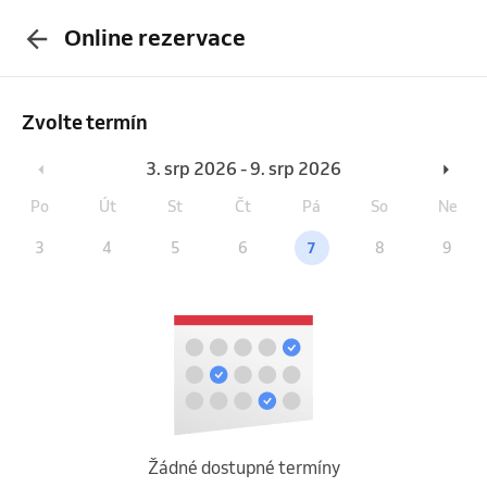
Online rezervace
Zvolte termín
3. srp 2026 - 9. srp 2026
Po
Út
St
Čt
Pá
So
Ne
3
4
5
6
7
8
9
Žádné dostupné termíny