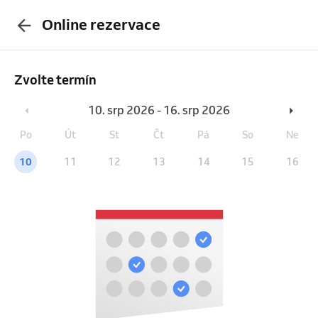
Online rezervace
Zvolte termín
10. srp 2026 - 16. srp 2026
Po
Út
St
Čt
Pá
So
Ne
10
11
12
13
14
15
16