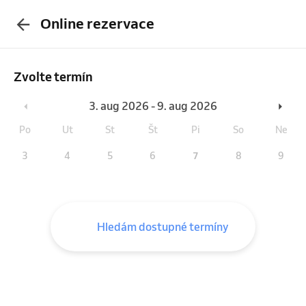
Online rezervace
Zvolte termín
3. aug 2026 - 9. aug 2026
Po
Ut
St
Št
Pi
So
Ne
3
4
5
6
7
8
9
Hledám dostupné termíny