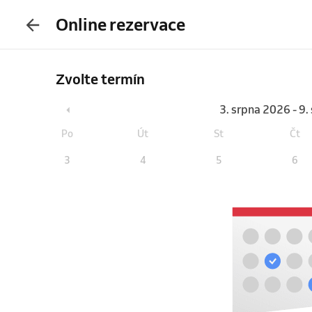
Online rezervace
Zvolte termín
3. srpna 2026 - 9
Po
Út
St
Čt
3
4
5
6