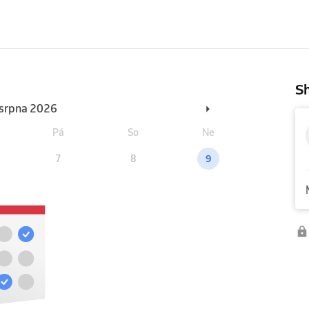
Sh
. srpna 2026
Pá
So
Ne
7
8
9