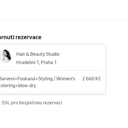
rnutí rezervace
Hair & Beauty Studio
Hradební 1, Praha 1
Barvení+Foukaná+Styling / Women’s
2 660 Kč
coloring+blow-dry
SSL pro bezpečnou rezervaci