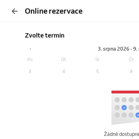
Online rezervace
Zvolte termín
3. srpna 2026 - 9
Po
Út
St
Čt
3
4
5
6
Žádné dostupné