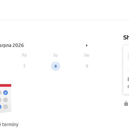
Sh
. srpna 2026
Pá
So
Ne
7
8
9
 termíny