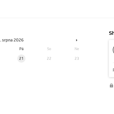
Sh
3. srpna 2026
Pá
So
Ne
21
22
23