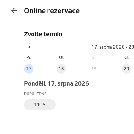
Online rezervace
Zvolte termín
17. srpna 2026 - 2
Po
Út
St
Čt
17
18
19
20
pondělí, 17. srpna 2026
DOPOLEDNE
11:15