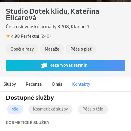
Studio Dotek klidu, Kateřina
Elicarová
Československé armády 3208, Kladno 1
4.98 Perfektní
(240)
Obočí a řasy
Masáže
Péče o pleť
Rezervovat termín
Služby
Recenze
O nás
Kontakty
Dostupné služby
Vše
Kosmetické služby
Péče o tělo
KOSMETICKÉ SLUŽBY