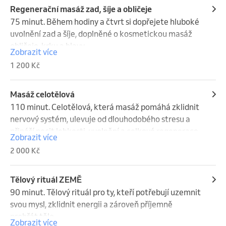
Regenerační masáž zad, šíje a obličeje
75 minut. Během hodiny a čtvrt si dopřejete hluboké 
uvolnění zad a šíje, doplněné o kosmetickou masáž 
obličeje, krku a hlavy.
Zobrazit více
1 200 Kč
Masáž celotělová
110 minut. Celotělová, která masáž pomáhá zklidnit 
nervový systém, ulevuje od dlouhodobého stresu a 
přináší pocit lehkosti, uvolnění a celkové regenerace.
Zobrazit více
2 000 Kč
Tělový rituál ZEMĚ
90 minut. Tělový rituál pro ty, kteří potřebují uzemnit 
svou mysl, zklidnit energii a zároveň příjemně 
prohřát tělo.
Zobrazit více