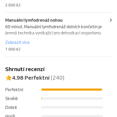
2 000 Kč
Manuální lymfodrenáž nohou
60 minut. Manuální lymfodrenáž dolních končetin je 
jemná technika vynikající pro detoxikaci organismu 
a pro pomoc s otoky nohou.
Zobrazit více
1 000 Kč
Shrnutí recenzí
4.98 Perfektní
(240)
Perfektní
Skvělé
Dobré
Horší