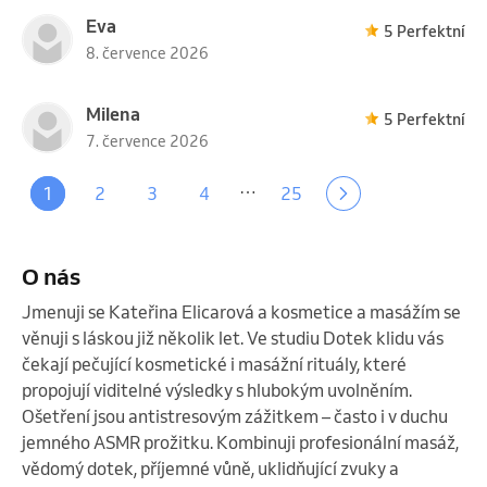
Eva
5 Perfektní
8. července 2026
Milena
5 Perfektní
7. července 2026
…
1
2
3
4
25
O nás
Jmenuji se Kateřina Elicarová a kosmetice a masážím se 
věnuji s láskou již několik let. Ve studiu Dotek klidu vás 
čekají pečující kosmetické i masážní rituály, které 
propojují viditelné výsledky s hlubokým uvolněním.

Ošetření jsou antistresovým zážitkem – často i v duchu 
jemného ASMR prožitku. Kombinuji profesionální masáž, 
vědomý dotek, příjemné vůně, uklidňující zvuky a 