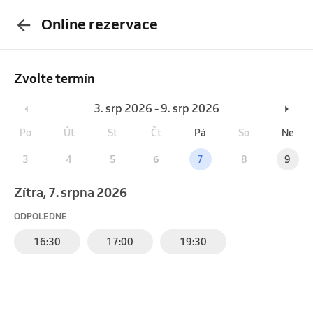
Online rezervace
Zvolte termín
3. srp 2026 - 9. srp 2026
Po
Út
St
Čt
Pá
So
Ne
3
4
5
6
7
8
9
Zítra, 7. srpna 2026
ODPOLEDNE
16:30
17:00
19:30