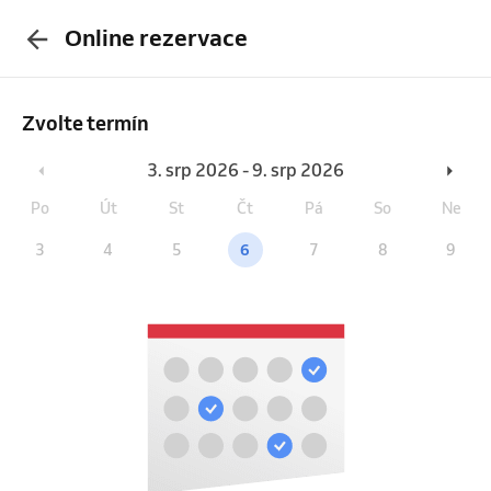
Online rezervace
Zvolte termín
3. srp 2026 - 9. srp 2026
Po
Út
St
Čt
Pá
So
Ne
3
4
5
6
7
8
9