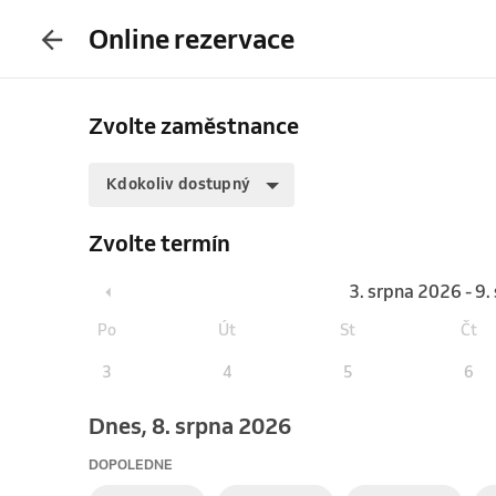
Online rezervace
Zvolte zaměstnance
Kdokoliv dostupný
Zvolte termín
3. srpna 2026 - 9
Po
Út
St
Čt
3
4
5
6
Dnes, 8. srpna 2026
DOPOLEDNE