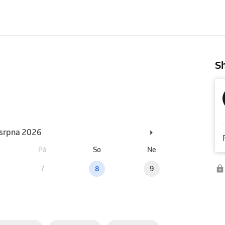
Sh
. srpna 2026
Pá
So
Ne
7
8
9