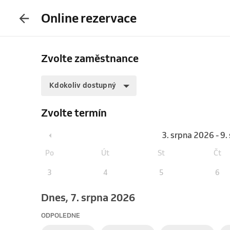
Online rezervace
Zvolte zaměstnance
Kdokoliv dostupný
Zvolte termín
3. srpna 2026 - 9
Po
Út
St
Čt
3
4
5
6
Dnes, 7. srpna 2026
ODPOLEDNE