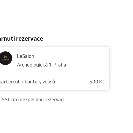
rnutí rezervace
LeSalon
Archeologická 1, Praha
barbercut + kontury vousů
500 Kč
SSL pro bezpečnou rezervaci