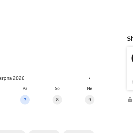
Sh
. srpna 2026
Pá
So
Ne
7
8
9