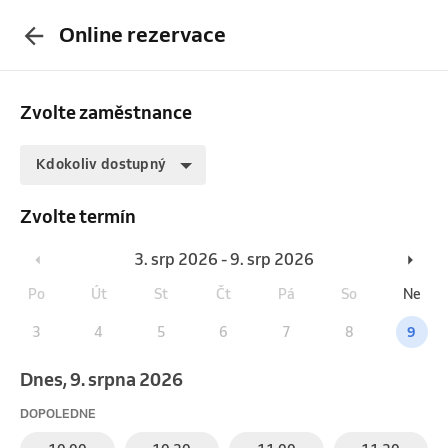
Online rezervace
Zvolte zaměstnance
Kdokoliv dostupný
Zvolte termín
3. srp 2026 - 9. srp 2026
Po
Út
St
Čt
Pá
So
Ne
3
4
5
6
7
8
9
Dnes, 9. srpna 2026
DOPOLEDNE