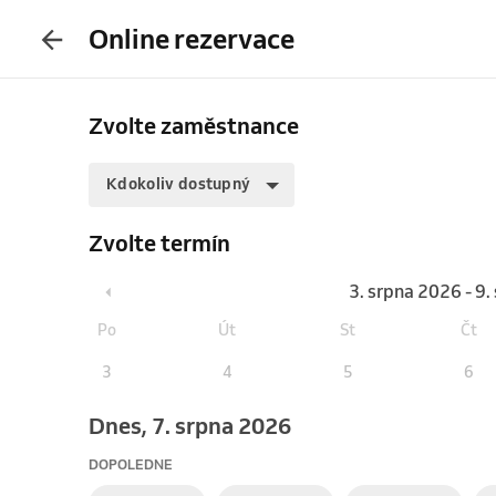
Online rezervace
Zvolte zaměstnance
Kdokoliv dostupný
Zvolte termín
3. srpna 2026 - 9
Po
Út
St
Čt
3
4
5
6
Dnes, 7. srpna 2026
DOPOLEDNE