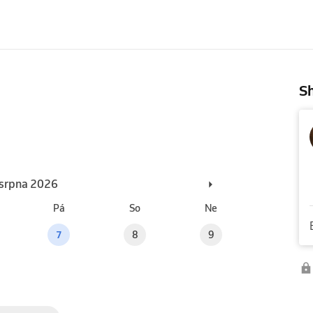
Sh
. srpna 2026
Pá
So
Ne
7
8
9