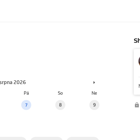
Sh
. srpna 2026
Pá
So
Ne
7
8
9