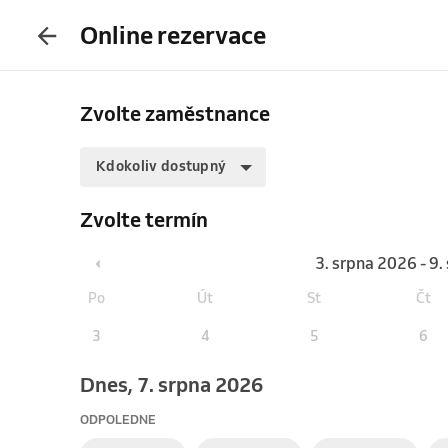
Online rezervace
Zvolte zaměstnance
Kdokoliv dostupný
Zvolte termín
3. srpna 2026 - 9
Po
Út
St
Čt
3
4
5
6
Dnes, 7. srpna 2026
ODPOLEDNE