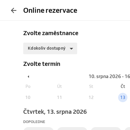
Online rezervace
Zvolte zaměstnance
Kdokoliv dostupný
Zvolte termín
10. srpna 2026 - 1
Po
Út
St
Čt
10
11
12
13
čtvrtek, 13. srpna 2026
DOPOLEDNE