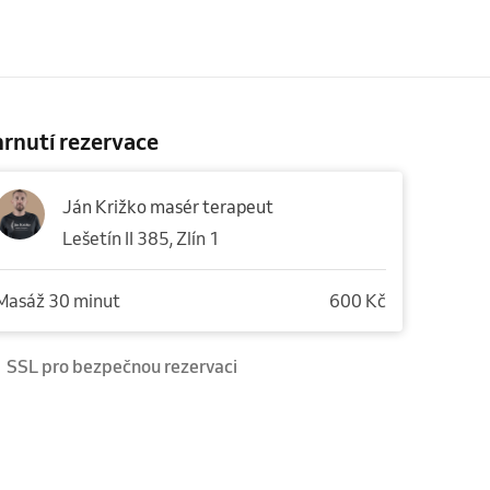
rnutí rezervace
Ján Križko masér terapeut
Lešetín II 385, Zlín 1
Masáž 30 minut
600 Kč
SSL pro bezpečnou rezervaci