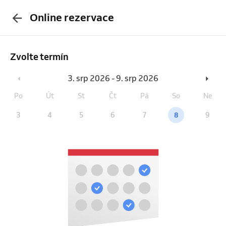
Online rezervace
Zvolte termín
3. srp 2026 - 9. srp 2026
Po
Út
St
Čt
Pá
So
Ne
3
4
5
6
7
8
9