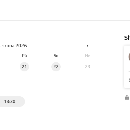
Sh
3. srpna 2026
Pá
So
Ne
21
22
23
13:30