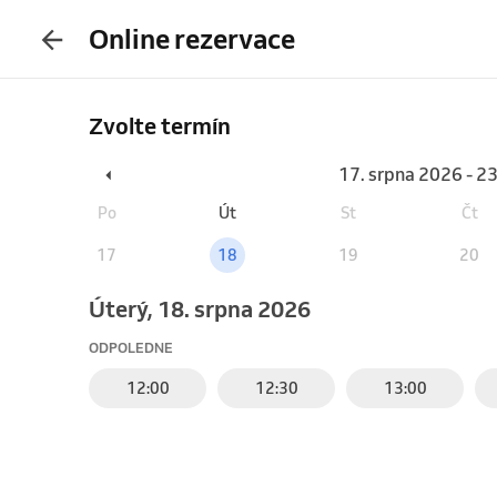
Online rezervace
Zvolte termín
17. srpna 2026 - 2
Po
Út
St
Čt
17
18
19
20
úterý, 18. srpna 2026
ODPOLEDNE
12:00
12:30
13:00