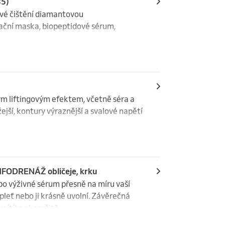
35)
ové čištění diamantovou 
ační maska, biopeptidové sérum, 
.
m liftingovým efektem, včetně séra a 
ejší, kontury výraznější a svalové napětí 
ODRENÁŽ obličeje, krku
 po výživné sérum přesně na míru vaší 
pleť nebo ji krásně uvolní. Závěrečná 
cítíte okamžitě. 

.