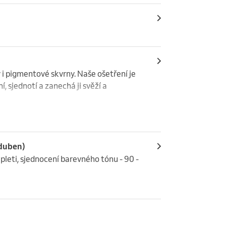
 i pigmentové skvrny. Naše ošetření je 
í, sjednotí a zanechá ji svěží a 
 duben)
leti, sjednocení barevného tónu - 90 - 