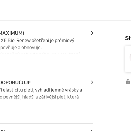
ci MAXIMUM)
Sh
LUXE Bio-Renew ošetření je prémiový 
zpevňuje a obnovuje.

výrazněný pohled a zábal na ruce, který 
něná. Luxusní péče nejen o pleť, ale i o 
) DOPORUČUJI!
 elasticitu pleti, vyhladí jemné vrásky a 
evnější, hladší a zářivější pleť, která 