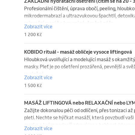
ZÁKLADNÍ hydratační ošetření (cítím se na 20 - 
Profesionální čištění, úprava obočí, peeling, hloubk
mikrodermabrazí a ultrazvukovou špachtlí, detoxik
relaxační masáž a luxusní závěrečná péče.

Zobrazit více
Výsledek? Hladká, zářivá a svěží pleť. - 75 - 100 min
1 200 Kč
KOBIDO rituál - masáž obličeje vysoce liftingová
Hloubková uvolňující a modelující masáž s okamžitý
masky. Pleť je po ošetření prozářená, pevnější a svěž
uvolněné.
Zobrazit více
1 500 Kč
MASÁŽ LIFTINGOVÁ nebo RELAXAČNÍ nebo LYMF
Zažijte dokonalou péči od odlíčení, přes tonizaci až
pleti. Nechte se hýčkat masáží, která povzbudí vaši 
maska a krém podpoří zdravý jas a hebkost, kterou u
Zobrazit více
Dopřejte si zasloužený relax a omlazení. 60 - 70min