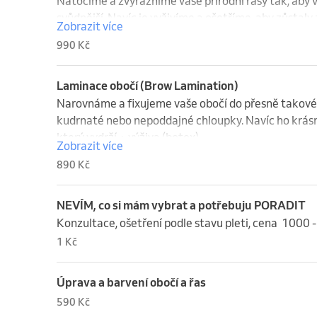
Natočíme a zvýrazníme vaše přírodní řasy tak, aby va
svůdnější. Navíc je vyživíme a ošetříme, aby zůstaly
Zobrazit více
jejich krásu bez podráždění.
990 Kč
Laminace obočí (Brow Lamination)
Narovnáme a fixujeme vaše obočí do přesně takovéh
kudrnaté nebo nepoddajné chloupky. Navíc ho krásně 
který vydrží + výživa (botox).
Zobrazit více
890 Kč
NEVÍM, co si mám vybrat a potřebuju PORADIT
Konzultace, ošetření podle stavu pleti, cena  1000 
1 Kč
Úprava a barvení obočí a řas
590 Kč