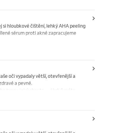
si hloubkové čištění, lehký AHA peeling 
Cílené sérum proti akné zapracujeme 
80 min.
še oči vypadaly větší, otevřenější a 
zdravé a pevné.

o tvaru, jaký chcete — i když máte 
obarvíme pro plnější a výraznější look, 