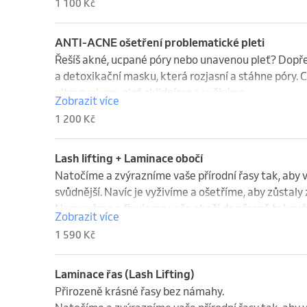
1 100 Kč
ANTI-ACNE ošetření problematické pleti
Řešíš akné, ucpané póry nebo unavenou pleť? Dopřej 
a detoxikační masku, která rozjasní a stáhne póry. 
ultrazvukem, pleť zklidníme a vyživíme.

Zobrazit více
Výsledek? Čistá, svěží a krásně hladká pleť.  -  70 - 
1 200 Kč
Lash lifting + Laminace obočí
Natočíme a zvýrazníme vaše přírodní řasy tak, aby va
svůdnější. Navíc je vyživíme a ošetříme, aby zůstaly 
Narovnáme a fixujeme vaše obočí do přesně takovéh
Zobrazit více
kudrnaté nebo nepoddajné chloupky. Navíc ho krásně 
1 590 Kč
který vydrží.
Laminace řas (Lash Lifting)
Přirozeně krásné řasy bez námahy.
