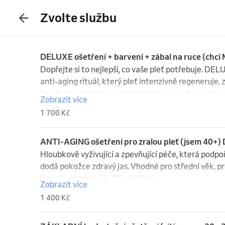
Zvolte službu
DELUXE ošetření + barvení + zábal na ruce (ch
Dopřejte si to nejlepší, co vaše pleť potřebuje. DE
anti-aging rituál, který pleť intenzivně regeneruje, 
Součástí je také barvení obočí a řas pro přirozeně z
Zobrazit více
zanechá pokožku hebkou a jemnou.

1 700 Kč
Výsledek? Pleť je viditelně svěžejší, pevnější a rozjas
vás. - 120 min.
ANTI-AGING ošetření pro zralou pleť (jsem 40+
Hloubkově vyživující a zpevňující péče, která podpoří
dodá pokožce zdravý jas. Vhodné pro střední věk, pro p
vypadá mladistvěji.  80 - 100 min.
Zobrazit více
1 400 Kč