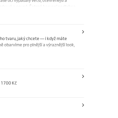
še oči vypadaly větší, otevřenější a 
 zdravé a pevné. Šetrné barvení podtrhne 
o tvaru, jaký chcete — i když máte 
obarvíme pro plnější a výraznější look, 
- 1700 Kč