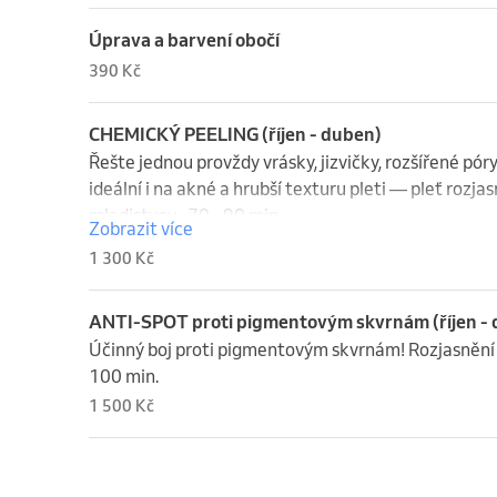
Úprava a barvení obočí
390 Kč
CHEMICKÝ PEELING (říjen - duben)
Řešte jednou provždy vrásky, jizvičky, rozšířené póry
ideální i na akné a hrubší texturu pleti — pleť rozjasn
mladistvou.  70 - 90 min.
Zobrazit více
1 300 Kč
ANTI-SPOT proti pigmentovým skvrnám (říjen -
Účinný boj proti pigmentovým skvrnám! Rozjasnění p
100 min.
1 500 Kč