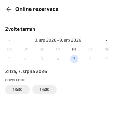
Online rezervace
Zvolte termín
3. srp 2026 - 9. srp 2026
Po
Út
St
Čt
Pá
So
Ne
3
4
5
6
7
8
9
Zítra, 7. srpna 2026
ODPOLEDNE
13:30
14:00