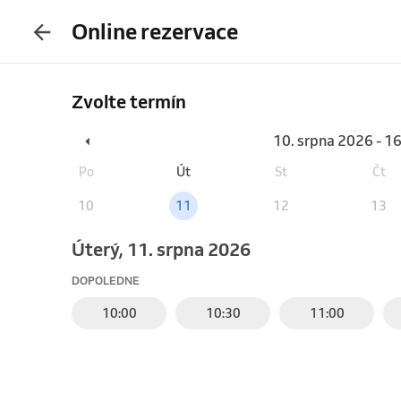
Online rezervace
Zvolte termín
10. srpna 2026 - 1
Po
Út
St
Čt
10
11
12
13
úterý, 11. srpna 2026
DOPOLEDNE
10:00
10:30
11:00