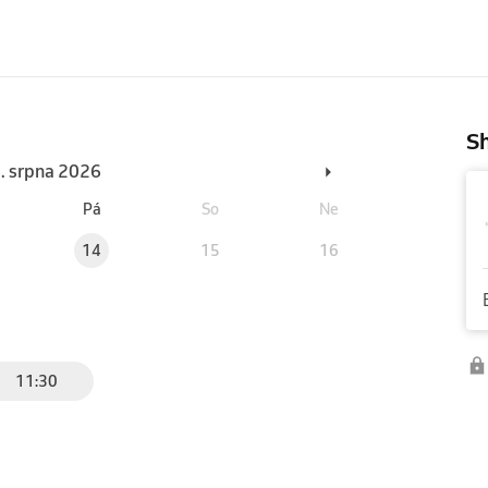
Sh
6. srpna 2026
Pá
So
Ne
14
15
16
11:30