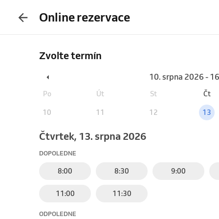
Online rezervace
Zvolte termín
10. srpna 2026 - 1
Po
Út
St
Čt
10
11
12
13
čtvrtek, 13. srpna 2026
DOPOLEDNE
8:00
8:30
9:00
11:00
11:30
ODPOLEDNE