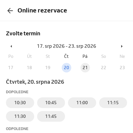
Online rezervace
Zvolte termín
17. srp 2026 - 23. srp 2026
Po
Út
St
Čt
Pá
So
Ne
17
18
19
20
21
22
23
čtvrtek, 20. srpna 2026
DOPOLEDNE
10:30
10:45
11:00
11:15
11:30
11:45
ODPOLEDNE