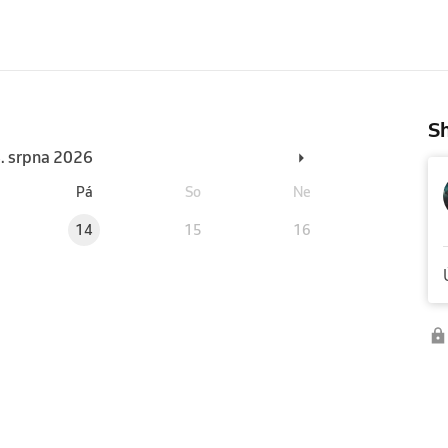
Sh
6. srpna 2026
Pá
So
Ne
14
15
16