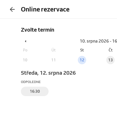
Online rezervace
Zvolte termín
10. srpna 2026 - 1
Po
Út
St
Čt
10
11
12
13
středa, 12. srpna 2026
ODPOLEDNE
16:30