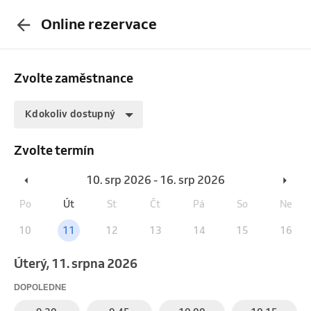
Online rezervace
Zvolte zaměstnance
Kdokoliv dostupný
Zvolte termín
10. srp 2026 - 16. srp 2026
Po
Út
St
Čt
Pá
So
Ne
10
11
12
13
14
15
16
úterý, 11. srpna 2026
DOPOLEDNE