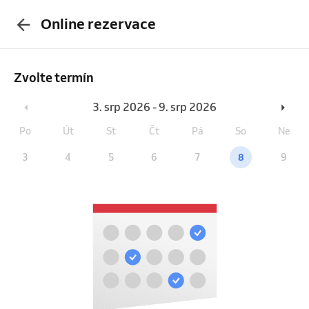
Online rezervace
Zvolte termín
3. srp 2026 - 9. srp 2026
Po
Út
St
Čt
Pá
So
Ne
3
4
5
6
7
8
9