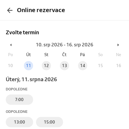
Online rezervace
Zvolte termín
10. srp 2026 - 16. srp 2026
Po
Út
St
Čt
Pá
So
Ne
10
11
12
13
14
15
16
úterý, 11. srpna 2026
DOPOLEDNE
7:00
ODPOLEDNE
13:00
15:00