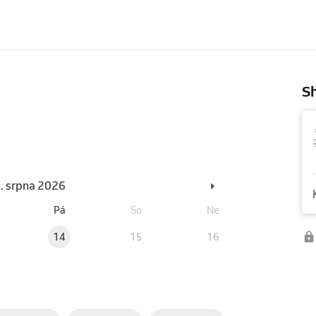
Sh
6. srpna 2026
Pá
So
Ne
14
15
16