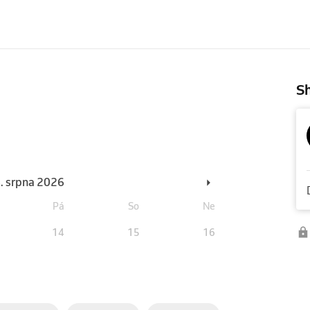
Sh
6. srpna 2026
Pá
So
Ne
14
15
16