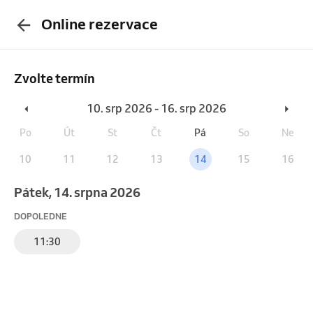
Online rezervace
Zvolte termín
10. srp 2026 - 16. srp 2026
Po
Út
St
Čt
Pá
So
Ne
10
11
12
13
14
15
16
pátek, 14. srpna 2026
DOPOLEDNE
11:30