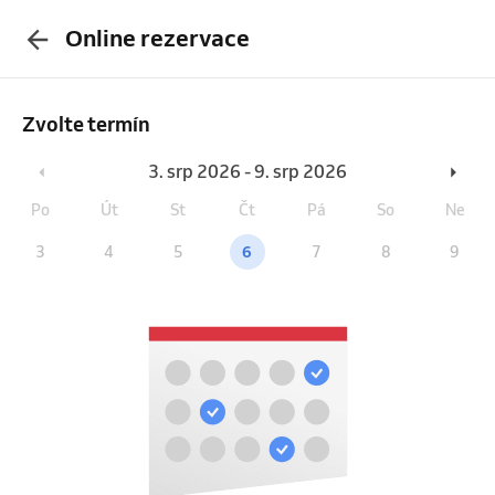
Online rezervace
Zvolte termín
3. srp 2026 - 9. srp 2026
Po
Út
St
Čt
Pá
So
Ne
3
4
5
6
7
8
9