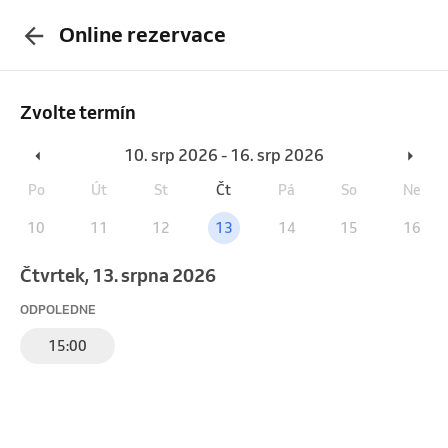
Online rezervace
Zvolte termín
10. srp 2026 - 16. srp 2026
Po
Út
St
Čt
Pá
So
Ne
10
11
12
13
14
15
16
čtvrtek, 13. srpna 2026
ODPOLEDNE
15:00