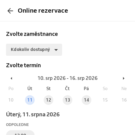
Online rezervace
Zvolte zaměstnance
Kdokoliv dostupný
Zvolte termín
10. srp 2026 - 16. srp 2026
Po
Út
St
Čt
Pá
So
Ne
10
11
12
13
14
15
16
úterý, 11. srpna 2026
ODPOLEDNE