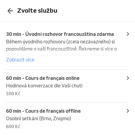
Zvolte službu
30 min - Úvodní rozhovor francouzština zdarma
Během úvodního rozhovoru (zcela nezávazného) si 
popovídáme o vaší francouzštině. Řekneme si více o 
vašich motivacích, koníčcích, cílech, touhách a 
Zobrazit více
potřebách.

Je jedno zda jste úplný začátečník, věčný 
začátečník, mírně pokročilý či pokročilý.

60 min - Cours de français online
Hlavně beze strachu, stresu a ostychu. Je to jen 
Hodinová konverzace dle Vaší chuti
jazyk, ne Mont Blanc.

500 Kč
À très bientôt ou à + ;-) !
60 min - Cours de français offline
Osobní setkání (Brno, Znojmo)
600 Kč